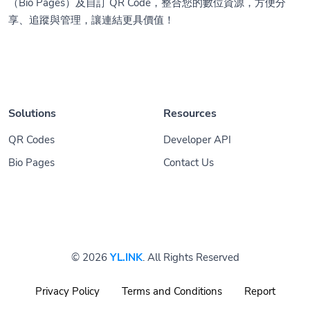
（Bio Pages）及自訂 QR Code，整合您的數位資源，方便分
享、追蹤與管理，讓連結更具價值！
Solutions
Resources
QR Codes
Developer API
Bio Pages
Contact Us
© 2026
YL.INK
. All Rights Reserved
Privacy Policy
Terms and Conditions
Report