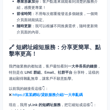
專業形象加分
：客戶點進來就能看到清楚的服務介
紹，感覺更專業！
節省時間
：不用每次都重複發送多個鏈接，一個簡
介頁面就能搞定。
隨時更新
：我可以根據不同推廣需求，隨時更新簡
介頁面的內容。
🔗 短網址縮短服務：分享更簡單、點
擊率更高！
我們做業務的都知道，客戶最怕看到
一大串長長的鏈接
，
特別是在
LINE 群組、Email、社群平台
分享時，這樣的
連結顯得雜亂無章，讓客戶不願意點擊。
以前我的鏈接長這樣👇：
❌
https://某某網站/貸款服務介紹/一大串亂碼
現在，我用
yl.ink 的短網址服務
，把它縮短成這樣👇：