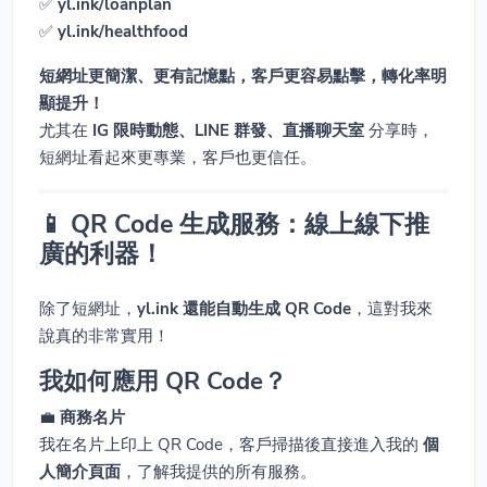
✅
yl.ink/loanplan
✅
yl.ink/healthfood
短網址更簡潔、更有記憶點，客戶更容易點擊，轉化率明
顯提升！
尤其在
IG 限時動態、LINE 群發、直播聊天室
分享時，
短網址看起來更專業，客戶也更信任。
📱 QR Code 生成服務：線上線下推
廣的利器！
除了短網址，
yl.ink 還能自動生成 QR Code
，這對我來
說真的非常實用！
我如何應用 QR Code？
💼
商務名片
我在名片上印上 QR Code，客戶掃描後直接進入我的
個
人簡介頁面
，了解我提供的所有服務。