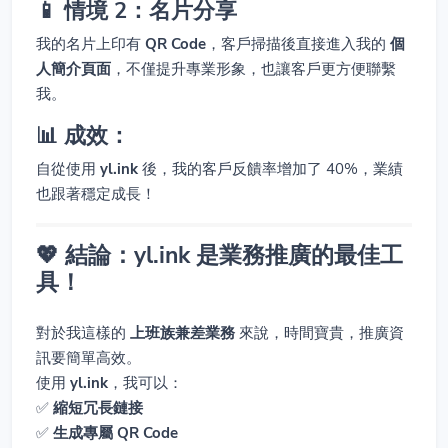
📱 情境 2：名片分享
我的名片上印有
QR Code
，客戶掃描後直接進入我的
個
人簡介頁面
，不僅提升專業形象，也讓客戶更方便聯繫
我。
📊 成效：
自從使用
yl.ink
後，我的客戶反饋率增加了 40%，業績
也跟著穩定成長！
💖 結論：yl.ink 是業務推廣的最佳工
具！
對於我這樣的
上班族兼差業務
來說，時間寶貴，推廣資
訊要簡單高效。
使用
yl.ink
，我可以：
✅
縮短冗長鏈接
✅
生成專屬 QR Code