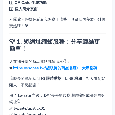
2️⃣
QR Code 生成功能
3️⃣
個人簡介頁面
不囉嗦～趕快來看看我怎麼用這些工具讓我的美妝小鋪越
賣越旺！💖
💡 1. 短網址縮短服務：分享連結更
簡單！
之前我分享的商品連結都像這樣👇：
❌
https://shopee.tw/超級長的商品名稱/一大串亂碼
...
這麼長的網址貼到
IG 限時動態
、
LINE 群組
，客人看到就
頭大，不想點開！
用了
tw.sale
之後，我把長長的蝦皮連結縮短成漂亮的短
網址👇：
✅
tw.sale/lipstick01
✅
tw.sale/beautybox