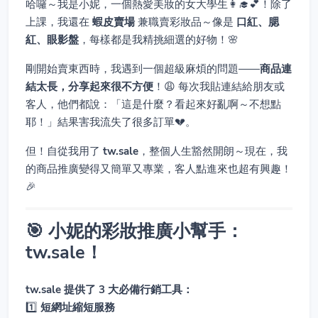
哈囉～我是小妮，一個熱愛美妝的女大學生👩‍🎓💕！除了
上課，我還在
蝦皮賣場
兼職賣彩妝品～像是
口紅、腮
紅、眼影盤
，每樣都是我精挑細選的好物！🌸
剛開始賣東西時，我遇到一個超級麻煩的問題——
商品連
結太長，分享起來很不方便
！😩 每次我貼連結給朋友或
客人，他們都說：「這是什麼？看起來好亂啊～不想點
耶！」結果害我流失了很多訂單💔。
但！自從我用了
tw.sale
，整個人生豁然開朗～現在，我
的商品推廣變得又簡單又專業，客人點進來也超有興趣！
🎉
🎯 小妮的彩妝推廣小幫手：
tw.sale！
tw.sale 提供了 3 大必備行銷工具：
1️⃣
短網址縮短服務