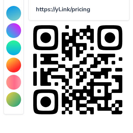
https://yl.ink/pricing