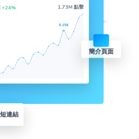
擊
1.73M 點擊
+24%
0.15K
簡介頁面
短連結