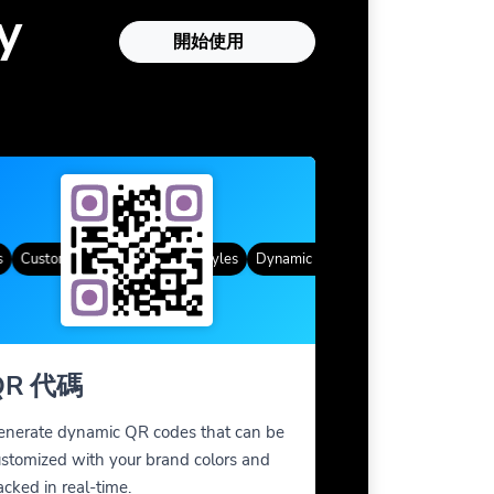
y
開始使用
Custom Frames
漸變色
QR Styles
Dynamic QR Codes
Custom Frames
QR 代碼
enerate dynamic QR codes that can be
stomized with your brand colors and
acked in real-time.