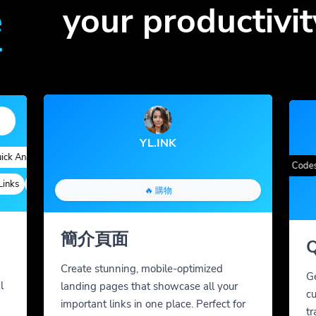
e
your productivit
YL.INK
k Analytics
Custom Alias
Advanced Targeting
漸變色
QR Styles
Dynamic QR Codes
ks
Custom Parameters
A/B 測試
Custom Meta Tags
🔥 購物
簡介頁面
Create stunning, mobile-optimized
G
l
landing pages that showcase all your
cu
important links in one place. Perfect for
tr