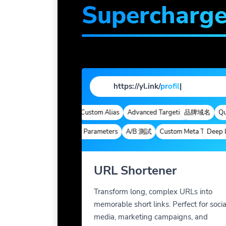
Supercharg
https://yl.ink/
profil
|
域名
Quick Analytics
Custom Alias
Advanced Targeting
品牌域名
Quic
Deep Links
Custom Parameters
A/B 測試
Custom Meta Tags
Deep Lin
URL Shortener
Transform long, complex URLs into
memorable short links. Perfect for socia
media, marketing campaigns, and