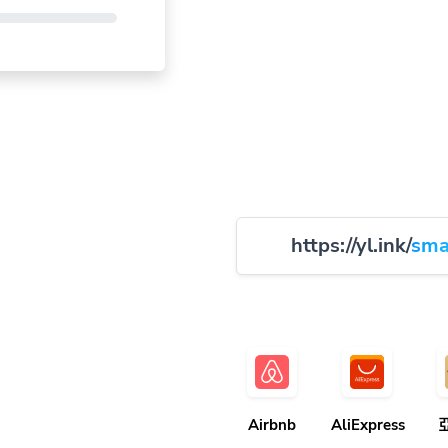
https://yl.ink/
sma
Airbnb
AliExpress