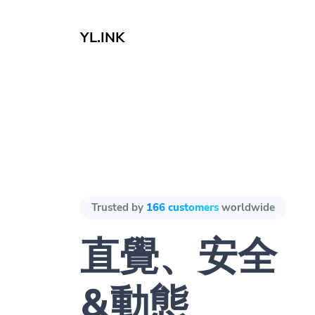
YL.INK
Trusted by
166 customers
worldwide
直覺、安全
&動態